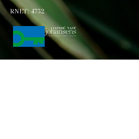
RNET: 4752
A minha reserva
Desenvolvido por
Mirai