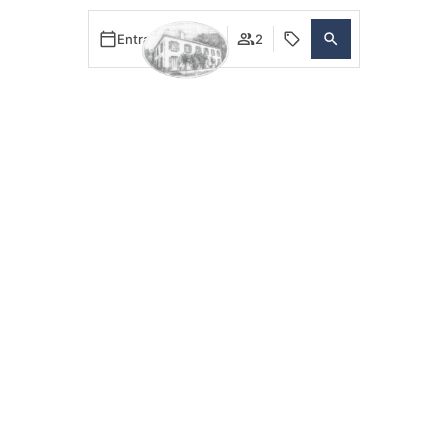
Entrada — Saída
2
PT