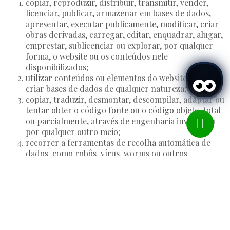
copiar, reproduzir, distribuir, transmitir, vender,
licenciar, publicar, armazenar em bases de dados,
apresentar, executar publicamente, modificar, criar
obras derivadas, carregar, editar, enquadrar, alugar,
emprestar, sublicenciar ou explorar, por qualquer
forma, o website ou os conteúdos nele
disponibilizados;
utilizar conteúdos ou elementos do website para
criar bases de dados de qualquer natureza;
copiar, traduzir, desmontar, descompilar, adaptar ou
tentar obter o código fonte ou o código objeto, total
ou parcialmente, através de engenharia inversa ou
por qualquer outro meio;
recorrer a ferramentas de recolha automática de
dados, como robôs, vírus, worms ou outros
mecanismos destinados a extrair informação, bem
Quando
Promoção
Gerir a minha reserva
Quem
como tentar interferir, comprometer ou prejudicar a
segurança ou funcionamento do website;
contornar, desativar ou manipular quaisquer
Quarto 1
mecanismos de segurança associados ao website ou
adultos
aos seus conteúdos;
2
Desde 13 anos
utilizar os ficheiros dos conteúdos ou outros