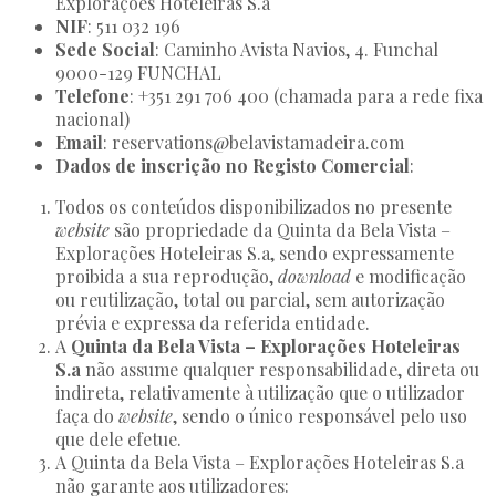
Explorações Hoteleiras S.a
NIF
: 511 032 196
Sede Social
: Caminho Avista Navios, 4. Funchal
9000-129 FUNCHAL
Telefone
: +351 291 706 400 (chamada para a rede fixa
nacional)
Email
: reservations@belavistamadeira.com
Dados de inscrição no Registo Comercial
:
Todos os conteúdos disponibilizados no presente
website
são propriedade da Quinta da Bela Vista –
Explorações Hoteleiras S.a, sendo expressamente
proibida a sua reprodução,
download
e modificação
ou reutilização, total ou parcial, sem autorização
prévia e expressa da referida entidade.
A
Quinta da Bela Vista – Explorações Hoteleiras
S.a
não assume qualquer responsabilidade, direta ou
indireta, relativamente à utilização que o utilizador
faça do
website
, sendo o único responsável pelo uso
que dele efetue.
A Quinta da Bela Vista – Explorações Hoteleiras S.a
não garante aos utilizadores: