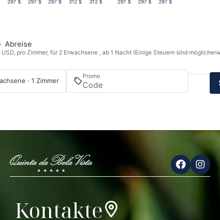
$
297 $
297 $
297 $
312 $
312 $
297 $
297 $
297 $
—
Abreise
n USD, pro Zimmer, für 2 Erwachsene , ab 1 Nacht (Einige Steuern sind möglicherw
Promo
achsene · 1 Zimmer
Kontakte