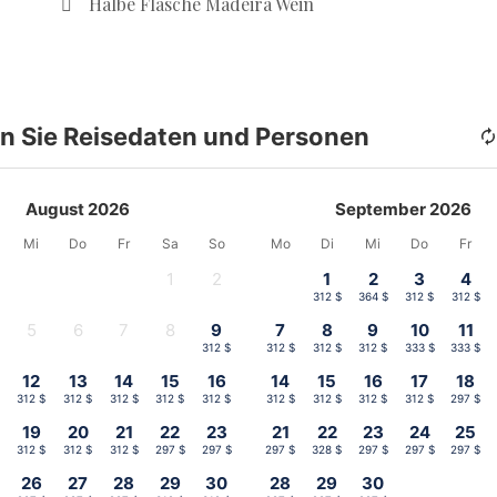
Halbe Flasche Madeira Wein
n Sie Reisedaten und Personen
August 2026
September 2026
Mi
Do
Fr
Sa
So
Mo
Di
Mi
Do
Fr
1
2
1
2
3
4
-
-
312 $
364 $
312 $
312 $
5
6
7
8
9
7
8
9
10
11
-
-
-
-
312 $
312 $
312 $
312 $
333 $
333 $
12
13
14
15
16
14
15
16
17
18
312 $
312 $
312 $
312 $
312 $
312 $
312 $
312 $
312 $
297 $
19
20
21
22
23
21
22
23
24
25
$
312 $
312 $
312 $
297 $
297 $
297 $
328 $
297 $
297 $
297 $
26
27
28
29
30
28
29
30